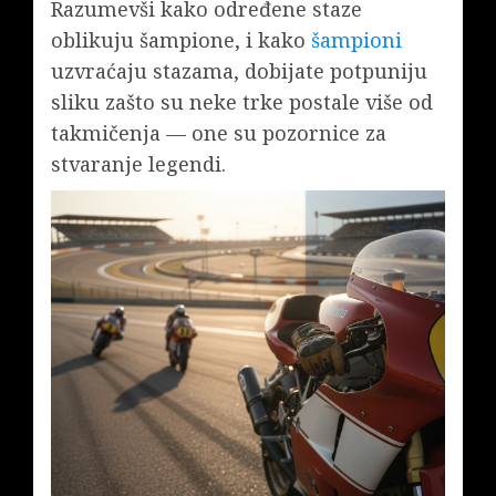
Razumevši kako određene staze
oblikuju šampione, i kako
šampioni
uzvraćaju stazama, dobijate potpuniju
sliku zašto su neke trke postale više od
takmičenja — one su pozornice za
stvaranje legendi.