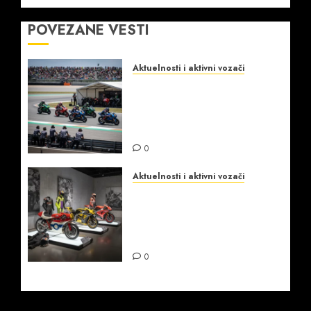
POVEZANE VESTI
Aktuelnosti i aktivni vozači
Superbike trke i MotoGP
šampioni: susreti stilova,
taktika i pobedničkih
timova
0
Aktuelnosti i aktivni vozači
Šampioni motociklizma i
njihova nasleđa: kako su
promenili sport za sva
vremena
0