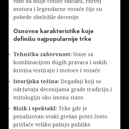
vam da bolje cenite taktiku, razvoj
motora i legendarne vozače čije su
pobede obeležile decenije.
Osnovne karakteristike koje
definišu najpopularnije trke
Tehnička zahtevnost:
Staze sa
kombinacijom dugih pravaca i uskih
krivina testiraju i motore i vozače.
Istorijska težina:
Događaji koji se
održavaju decenijama grade tradiciju i
mitologiju oko imena staze.
Rizik i spektakl:
Trke gde je
penalizovan svaki grešan potez često
privlače veliku pažnju publike.