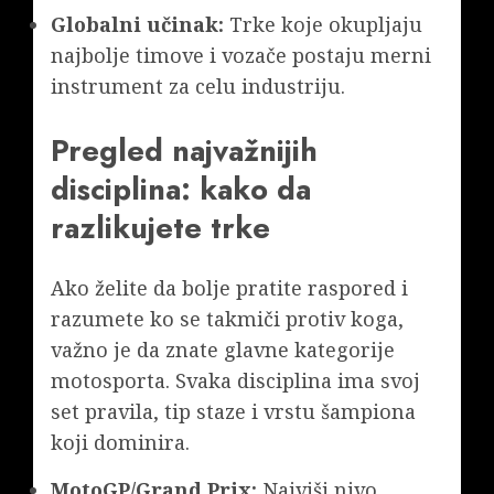
Globalni učinak:
Trke koje okupljaju
najbolje timove i vozače postaju merni
instrument za celu industriju.
Pregled najvažnijih
disciplina: kako da
razlikujete trke
Ako želite da bolje pratite raspored i
razumete ko se takmiči protiv koga,
važno je da znate glavne kategorije
motosporta. Svaka disciplina ima svoj
set pravila, tip staze i vrstu šampiona
koji dominira.
MotoGP/Grand Prix:
Najviši nivo