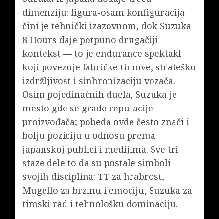
dimenziju: figura-osam konfiguracija
čini je tehnički izazovnom, dok Suzuka
8 Hours daje potpuno drugačiji
kontekst — to je endurance spektakl
koji povezuje fabričke timove, stratešku
izdržljivost i sinhronizaciju vozača.
Osim pojedinačnih duela, Suzuka je
mesto gde se grade reputacije
proizvođača; pobeda ovde često znači i
bolju poziciju u odnosu prema
japanskoj publici i medijima. Sve tri
staze dele to da su postale simboli
svojih disciplina: TT za hrabrost,
Mugello za brzinu i emociju, Suzuka za
timski rad i tehnološku dominaciju.