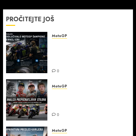
PROČITEJTE JOŠ
MotoGP
Detaljna analiza: šta je
odlučivalo MotoGP šampione u
modernoj eri — elektronika,
gume i timska strategija
0
MotoGP
Analiza prepoznatljivih
stilova MotoGP legendi i uticaj
na današnje trke
0
MotoGP