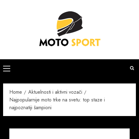
Skip
to
content
Primary
Menu
Home
Aktuelnosti i aktivni vozači
Najpopularnije moto trke na svetu: top staze i
najpoznatiji šampioni