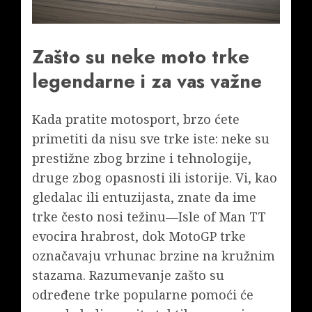
Zašto su neke moto trke
legendarne i za vas važne
Kada pratite motosport, brzo ćete
primetiti da nisu sve trke iste: neke su
prestižne zbog brzine i tehnologije,
druge zbog opasnosti ili istorije. Vi, kao
gledalac ili entuzijasta, znate da ime
trke često nosi težinu—Isle of Man TT
evocira hrabrost, dok MotoGP trke
označavaju vrhunac brzine na kružnim
stazama. Razumevanje zašto su
određene trke popularne pomoći će