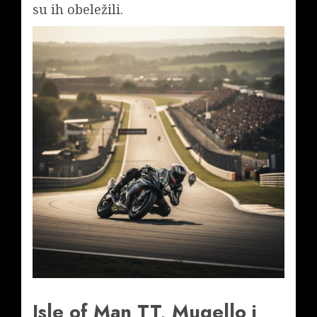
su ih obeležili.
Isle of Man TT, Mugello i