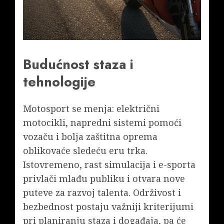
Budućnost staza i
tehnologije
Motosport se menja: električni
motocikli, napredni sistemi pomoći
vozaču i bolja zaštitna oprema
oblikovaće sledeću eru trka.
Istovremeno, rast simulacija i e-sporta
privlači mlađu publiku i otvara nove
puteve za razvoj talenta. Održivost i
bezbednost postaju važniji kriterijumi
pri planiranju staza i događaja, pa će