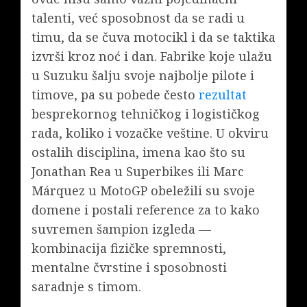
talenti, već sposobnost da se radi u
timu, da se čuva motocikl i da se taktika
izvrši kroz noć i dan. Fabrike koje ulažu
u Suzuku šalju svoje najbolje pilote i
timove, pa su pobede često
rezultat
besprekornog tehničkog i logističkog
rada, koliko i vozačke veštine. U okviru
ostalih disciplina, imena kao što su
Jonathan Rea u Superbikes ili Marc
Márquez u MotoGP obeležili su svoje
domene i postali reference za to kako
suvremen šampion izgleda —
kombinacija fizičke spremnosti,
mentalne čvrstine i sposobnosti
saradnje s timom.