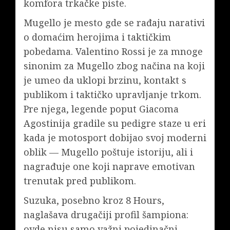
komfora trkačke piste.
Mugello je mesto gde se rađaju narativi
o domaćim herojima i taktičkim
pobedama. Valentino Rossi je za mnoge
sinonim za Mugello zbog načina na koji
je umeo da uklopi brzinu, kontakt s
publikom i taktičko upravljanje trkom.
Pre njega, legende poput Giacoma
Agostinija gradile su pedigre staze u eri
kada je motosport dobijao svoj moderni
oblik — Mugello poštuje istoriju, ali i
nagrađuje one koji naprave emotivan
trenutak pred publikom.
Suzuka, posebno kroz 8 Hours,
naglašava drugačiji profil šampiona:
ovde nisu samo važni pojedinačni