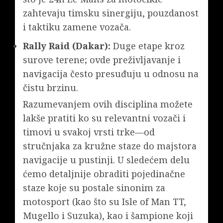
zahtevaju timsku sinergiju, pouzdanost
i taktiku zamene vozača.
Rally Raid (Dakar):
Duge etape kroz
surove terene; ovde preživljavanje i
navigacija često presuđuju u odnosu na
čistu brzinu.
Razumevanjem ovih disciplina možete
lakše pratiti ko su relevantni vozači i
timovi u svakoj vrsti trke—od
stručnjaka za kružne staze do majstora
navigacije u pustinji. U sledećem delu
ćemo detaljnije obraditi pojedinačne
staze koje su postale sinonim za
motosport (kao što su Isle of Man TT,
Mugello i Suzuka), kao i šampione koji