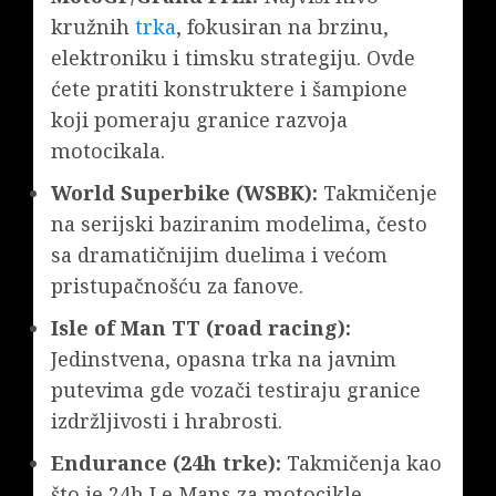
kružnih
trka
, fokusiran na brzinu,
elektroniku i timsku strategiju. Ovde
ćete pratiti konstruktere i šampione
koji pomeraju granice razvoja
motocikala.
World Superbike (WSBK):
Takmičenje
na serijski baziranim modelima, često
sa dramatičnijim duelima i većom
pristupačnošću za fanove.
Isle of Man TT (road racing):
Jedinstvena, opasna trka na javnim
putevima gde vozači testiraju granice
izdržljivosti i hrabrosti.
Endurance (24h trke):
Takmičenja kao
što je 24h Le Mans za motocikle