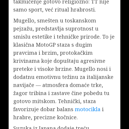
takmičenje gotovo religiozno: TT nije
samo sport, već ritual hrabrosti.
Mugello, smešten u toskanskom
pejzažu, predstavlja suprotnost u
smislu estetike i tehničke prirode. To je
klasična MotoGP staza s dugim
pravcima i brzim, protokačkim
krivinama koje dopuštaju agresivne
preteke i visoke brzine. Mugello nosi i
dodatnu emotivnu težinu za italijanske
navijače — atmosfera domaće trke,
žagor tribina i zastave čine pobedu tu
gotovo mitskom. Tehnički, staza
favorizuje dobar balans
motocikla
i
hrabre, precizne kočnice.
Suzuka iz Japana dodaje treću