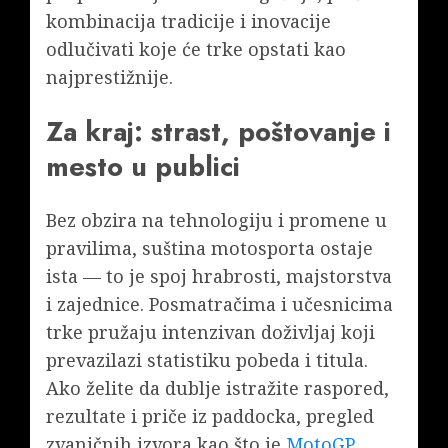
kombinacija tradicije i inovacije
odlučivati koje će trke opstati kao
najprestižnije.
Za kraj: strast, poštovanje i
mesto u publici
Bez obzira na tehnologiju i promene u
pravilima, suština motosporta ostaje
ista — to je spoj hrabrosti, majstorstva
i zajednice. Posmatračima i učesnicima
trke pružaju intenzivan doživljaj koji
prevazilazi statistiku pobeda i titula.
Ako želite da dublje istražite raspored,
rezultate i priče iz paddocka, pregled
zvaničnih izvora kao što je
MotoGP