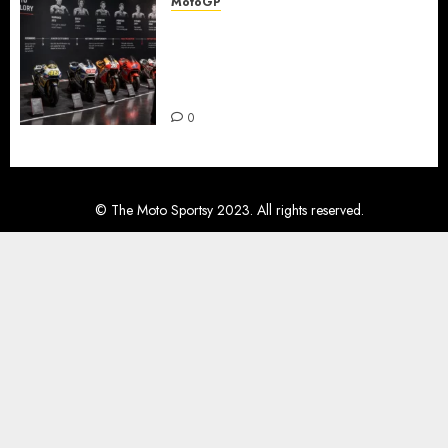
MotoGP
Detaljna analiza karijernih
puteva MotoGP šampiona:
razvoj kroz juniorske
kategorije
0