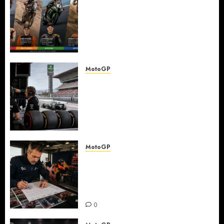
Komparativni pregled
karijera poznatih
motociklista koji su nastupali
u MotoGP-u i drugim
motosport disciplinama
0
MotoGP
Detaljna analiza
najpopularnije moto trke:
kako karakteristike staza
utiču na izbor guma,
podešavanje i strategiju
0
MotoGP
Detaljna analiza karijernih
puteva MotoGP šampiona —
od nižih klasa do ključnih
transfera
0