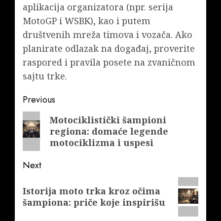
aplikacija organizatora (npr. serija
MotoGP i WSBK), kao i putem
društvenih mreža timova i vozača. Ako
planirate odlazak na događaj, proverite
raspored i pravila posete na zvaničnom
sajtu trke.
Post
Previous
navigation
Previous
Motociklistički šampioni
regiona: domaće legende
post:
motociklizma i uspesi
Next
Next
Istorija moto trka kroz očima
post:
šampiona: priče koje inspirišu