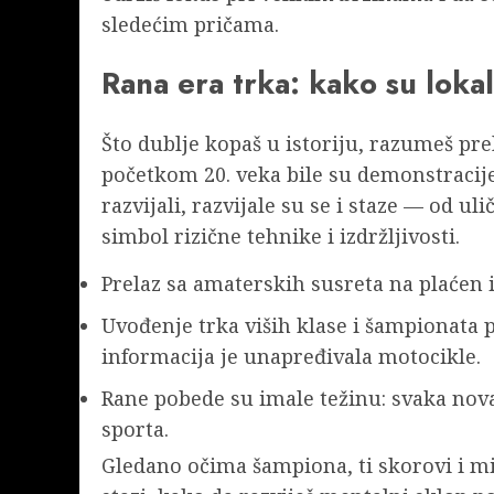
sledećim pričama.
Rana era trka: kako su lok
Što dublje kopaš u istoriju, razumeš pr
početkom 20. veka bile su demonstracij
razvijali, razvijale su se i staze — od u
simbol rizične tehnike i izdržljivosti.
Prelaz sa amaterskih susreta na plaćen 
Uvođenje trka viših klase i šampionata p
informacija je unapređivala motocikle.
Rane pobede su imale težinu: svaka nova
sporta.
Gledano očima šampiona, ti skorovi i mi