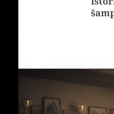
Isto
šamp