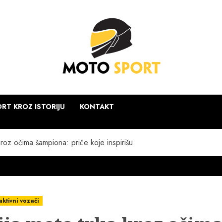
RT KROZ ISTORIJU
KONTAKT
 kroz očima šampiona: priče koje inspirišu
aktivni vozači