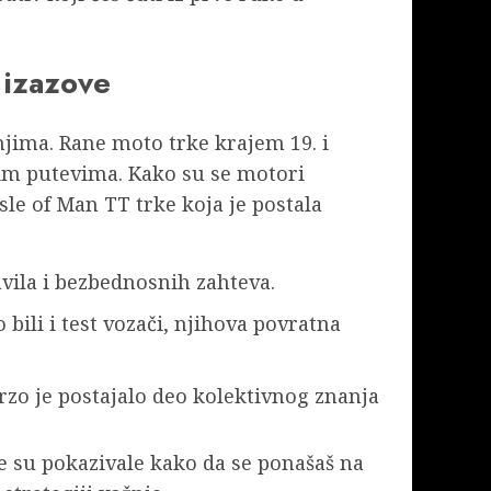
 izazove
jima. Rane moto trke krajem 19. i
nim putevima. Kako su se motori
Isle of Man TT trke koja je postala
avila i bezbednosnih zahteva.
bili i test vozači, njihova povratna
rzo je postajalo deo kolektivnog znanja
je su pokazivale kako da se ponašaš na