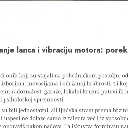
kanje lanca i vibraciju motora: por
i onih koji su stajali na pobedničkom postolju, od
izborima, inovacijama i održanoj hrabrosti. Ti koj
nu radoznalost: garaže, lokalni kružni putevi ili n
 i psihološkoj spremnosti.
 su bili jednostavni, ali ljudska strast prema brzin
i uspesi ne dolaze samo iz talenta već i iz sposob
e oporaviš nakon padova. Ta iskustva formiraju nara