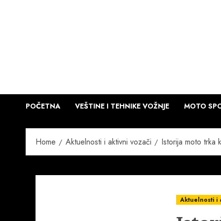
Skip
to
content
POČETNA
VEŠTINE I TEHNIKE VOŽNJE
MOTO SPO
Home
Aktuelnosti i aktivni vozači
Istorija moto trka
Aktuelnosti i 