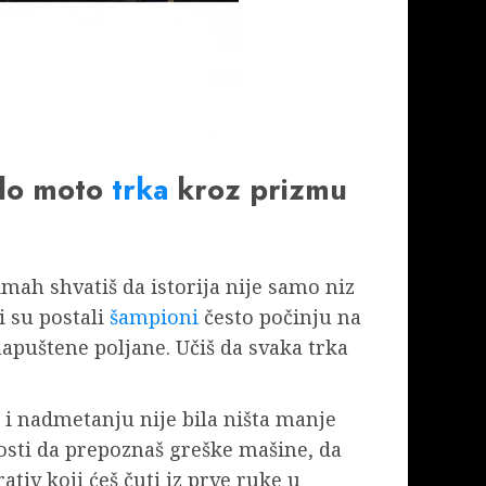
eklo moto
trka
kroz prizmu
mah shvatiš da istorija nije samo niz
i su postali
šampioni
često počinju na
apuštene poljane. Učiš da svaka trka
i i nadmetanju nije bila ništa manje
nosti da prepoznaš greške mašine, da
tiv koji ćeš čuti iz prve ruke u