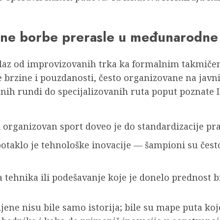
alne borbe prerasle u međunarodne
elaz od improvizovanih trka ka formalnim takmičen
e brzine i pouzdanosti, često organizovane na jav
ličnih rundi do specijalizovanih ruta poput poznate 
i organizovan sport doveo je do standardizacije pr
otaklo je tehnološke inovacije — šampioni su često 
 tehnika ili podešavanje koje je donelo prednost b
jene nisu bile samo istorija; bile su mape puta ko