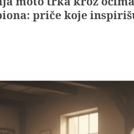
rija moto trka kroz očim
iona: priče koje inspiriš