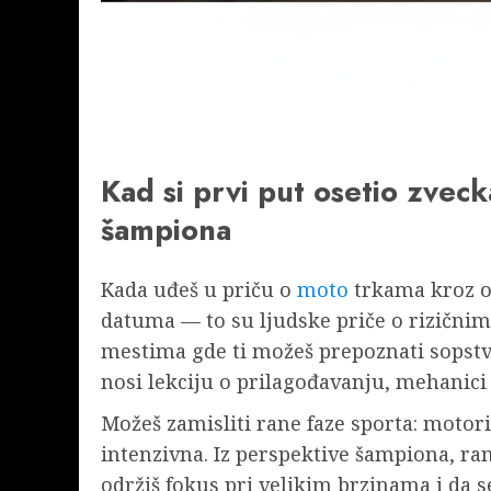
Kad si prvi put osetio zvec
šampiona
Kada uđeš u priču o
moto
trkama kroz oč
datuma — to su ljudske priče o rizičnim 
mestima gde ti možeš prepoznati sopstve
nosi lekciju o prilagođavanju, mehanici
Možeš zamisliti rane faze sporta: motori
intenzivna. Iz perspektive šampiona, ran
održiš fokus pri velikim brzinama i da s