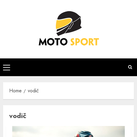
Skip
to
content
Primary
Menu
Home
vodič
vodič