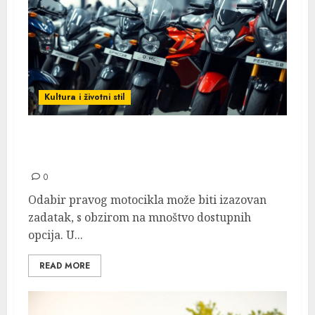
Kultura i životni stil
Vodič Kroz Različite Vrste Motocikala: Kako
Izabrati Onaj Pravi Za Sebe?
0
Odabir pravog motocikla može biti izazovan
zadatak, s obzirom na mnoštvo dostupnih
opcija. U...
READ MORE