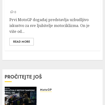
Kako Se Pripremiti Za Prvi MotoGP Događaj
– Kompletan Vodič za Novajlije
0
Prvi MotoGP događaj predstavlja uzbudljivo
iskustvo za sve ljubitelje motociklizma. On je
više od...
READ MORE
PROČITEJTE JOŠ
MotoGP
Detaljna analiza: šta je
odlučivalo MotoGP šampione u