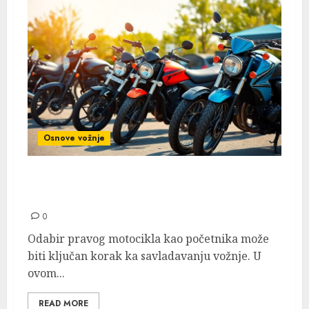
Osnove vožnje
Vrste Motocikala Za Početnike: Koji Je
Idealan Za Tvoj Prvi Motor?
0
Odabir pravog motocikla kao početnika može
biti ključan korak ka savladavanju vožnje. U
ovom...
READ MORE