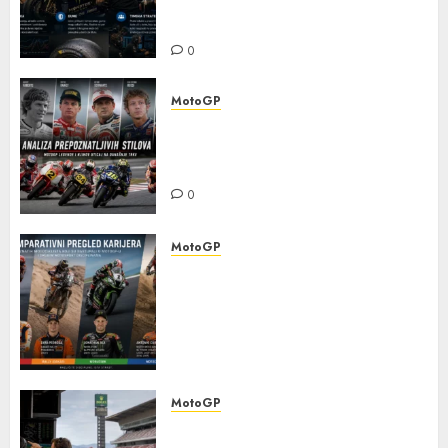
modernoj eri — elektronika,
gume i timska strategija
0
MotoGP
Analiza prepoznatljivih
stilova MotoGP legendi i uticaj
na današnje trke
0
MotoGP
Komparativni pregled
karijera poznatih
motociklista koji su nastupali
u MotoGP-u i drugim
motosport disciplinama
0
MotoGP
Detaljna analiza