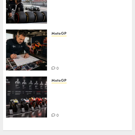
najpopularnije moto trke:
kako karakteristike staza
utiču na izbor guma,
podešavanje i strategiju
0
MotoGP
Detaljna analiza karijernih
puteva MotoGP šampiona —
od nižih klasa do ključnih
transfera
0
MotoGP
Detaljna analiza karijernih
puteva MotoGP šampiona:
razvoj kroz juniorske
kategorije
0