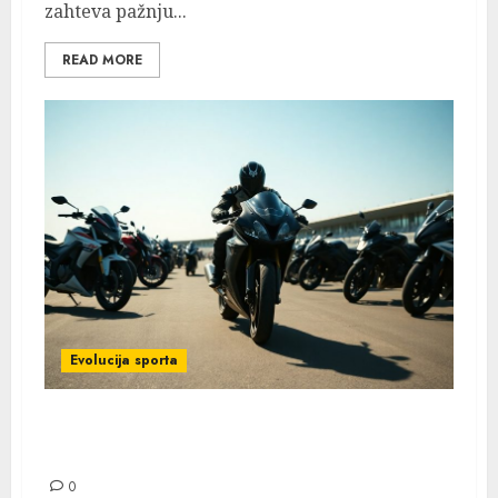
zahteva pažnju...
READ MORE
Evolucija sporta
Kako Odabrati Idealan Motocikl Za MotoGP
– Vodič Za Početnike
0