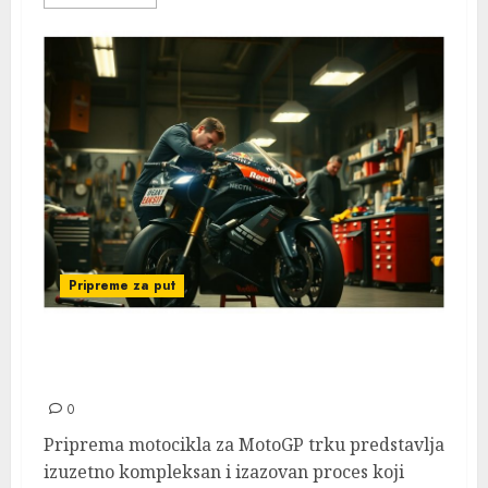
Pripreme za put
Kako Efikasno Pripremiti Motocikl Za
MotoGP Trku?
0
Priprema motocikla za MotoGP trku predstavlja
izuzetno kompleksan i izazovan proces koji