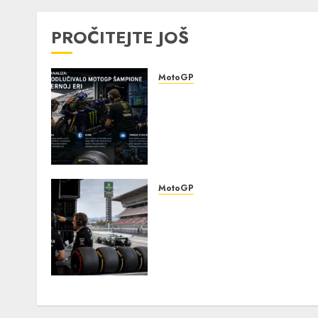
PROČITEJTE JOŠ
MotoGP
Detaljna analiza: šta je
odlučivalo MotoGP
šampione u modernoj eri 
elektronika, gume i timsk
strategija
0
MotoGP
Detaljna analiza
najpopularnije moto trke:
kako karakteristike staza
utiču na izbor guma,
podešavanje i strategiju
0