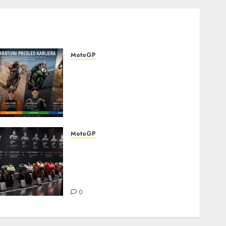
MotoGP
Komparativni pregled
karijera poznatih
motociklista koji su
nastupali u MotoGP-u i
drugim motosport
disciplinama
MotoGP
0
Detaljna analiza karijernih
puteva MotoGP šampiona:
razvoj kroz juniorske
kategorije
0