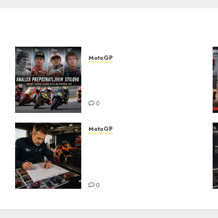
MotoGP
Analiza prepoznatljivih
stilova MotoGP legendi i
—
uticaj na današnje trke
a
0
MotoGP
Detaljna analiza karijernih
puteva MotoGP šampiona —
od nižih klasa do ključnih
transfera
0