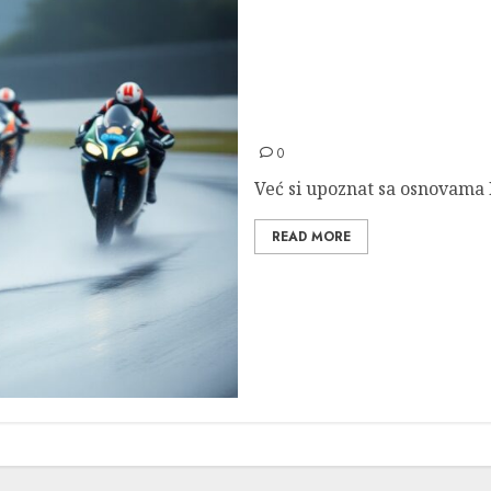
MotoGP trke po kiši: Tehn
0
Već si upoznat sa osnovama M
READ MORE