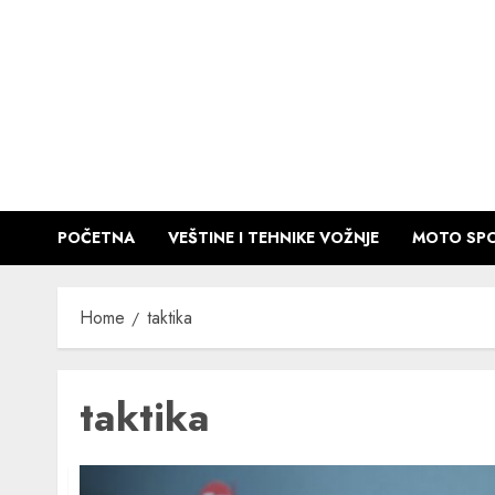
Skip
to
content
POČETNA
VEŠTINE I TEHNIKE VOŽNJE
MOTO SPO
Home
taktika
taktika