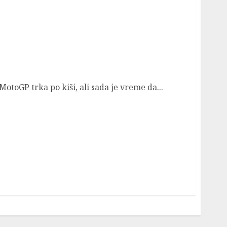
ika i taktike vozača
otoGP trka po kiši, ali sada je vreme da...