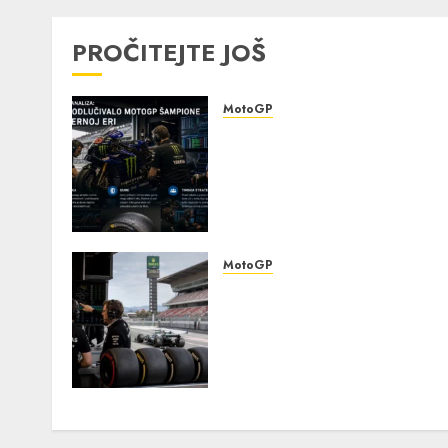
PROČITEJTE JOŠ
MotoGP
Detaljna analiza: šta je
odlučivalo MotoGP
šampione u modernoj eri 
elektronika, gume i timsk
strategija
0
MotoGP
Detaljna analiza
najpopularnije moto trke:
kako karakteristike staza
utiču na izbor guma,
podešavanje i strategiju
0