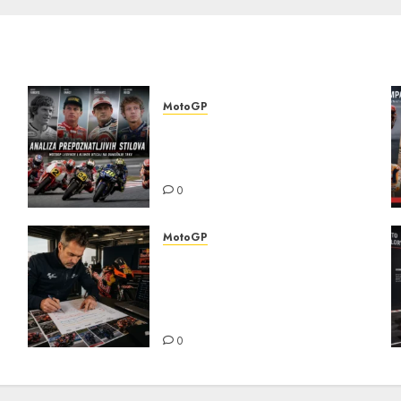
MotoGP
Analiza prepoznatljivih
stilova MotoGP legendi i
—
uticaj na današnje trke
a
0
MotoGP
Detaljna analiza karijernih
puteva MotoGP šampiona —
od nižih klasa do ključnih
transfera
0