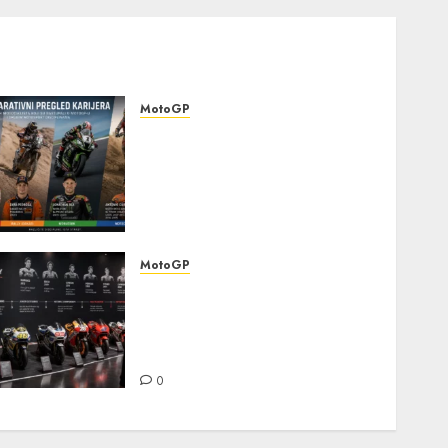
MotoGP
Komparativni pregled
karijera poznatih
motociklista koji su
nastupali u MotoGP-u i
drugim motosport
disciplinama
MotoGP
0
Detaljna analiza karijernih
puteva MotoGP šampiona:
razvoj kroz juniorske
kategorije
0