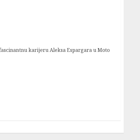
ra u Moto GP
fascinantnu karijeru Aleksa Espargara u Moto