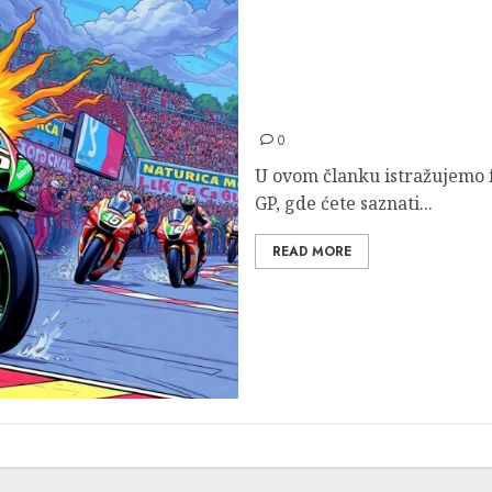
Aleks Espargaro – Karije
0
U ovom članku istražujemo 
GP, gde ćete saznati...
READ MORE