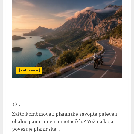
[Putovanje]
Najljepše motociklističke rute kroz planine
i obalu
0
Zašto kombinovati planinske zavojite puteve i
obalne panorame na motociklu? Vožnja koja
povezuje planinske...