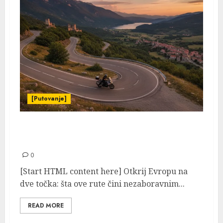
[Putovanje]
Moto rute Europa: 15 ruta koje svaki
motorist mora probati
0
[Start HTML content here] Otkrij Evropu na
dve točka: šta ove rute čini nezaboravnim...
READ MORE