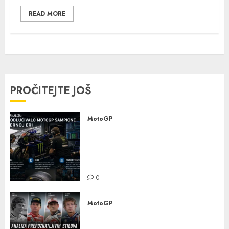
READ MORE
PROČITEJTE JOŠ
MotoGP
Detaljna analiza: šta je
odlučivalo MotoGP šampione u
modernoj eri — elektronika,
gume i timska strategija
0
MotoGP
Analiza prepoznatljivih
stilova MotoGP legendi i uticaj