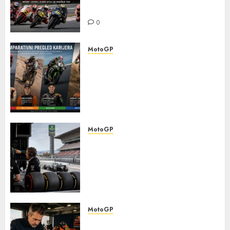
na današnje trke
0
MotoGP
Komparativni pregled
karijera poznatih
motociklista koji su nastupali
u MotoGP-u i drugim
motosport disciplinama
0
MotoGP
Detaljna analiza
najpopularnije moto trke:
kako karakteristike staza
utiču na izbor guma,
podešavanje i strategiju
0
MotoGP
Detaljna analiza karijernih