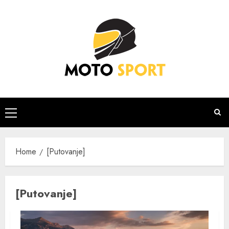
Skip
to
content
Primary
Menu
Home
[Putovanje]
[Putovanje]