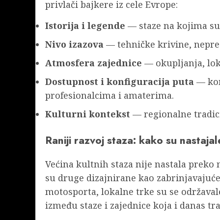
privlači bajkere iz cele Evrope:
Istorija i legende
— staze na kojima su 
Nivo izazova
— tehničke krivine, nepred
Atmosfera zajednice
— okupljanja, loka
Dostupnost i konfiguracija puta
— kom
profesionalcima i amaterima.
Kulturni kontekst
— regionalne tradici
Raniji razvoj staza: kako su nastaja
Većina kultnih staza nije nastala preko 
su druge dizajnirane kao zabrinjavajuće
motosporta, lokalne trke su se održavale
između staze i zajednice koja i danas tra