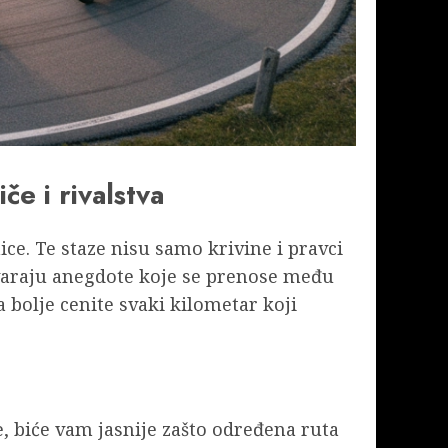
če i rivalstva
ice. Te staze nisu samo krivine i pravci
tvaraju anegdote koje se prenose među
bolje cenite svaki kilometar koji
e, biće vam jasnije zašto određena ruta