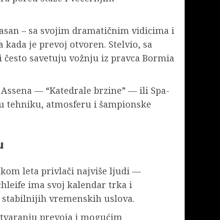
arasan – sa svojim dramatičnim vidicima i
 kada je prevoj otvoren. Stelvio, sa
ri često savetuju vožnju iz pravca Bormia
t Assena — “Katedrale brzine” — ili Spa-
 tehniku, atmosferu i šampionske
u
kom leta privlači najviše ljudi —
hleife ima svoj kalendar trka i
g stabilnijih vremenskih uslova.
 otvaranju prevoja i mogućim