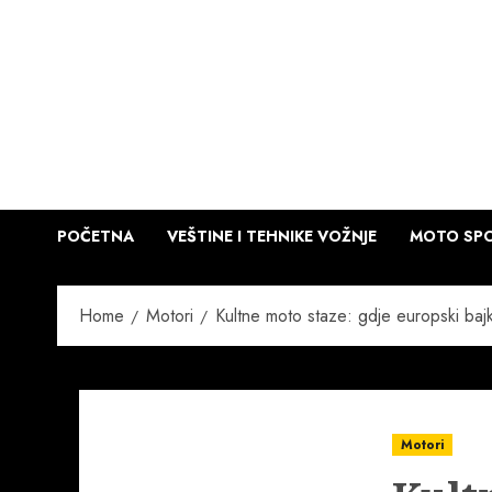
Skip
to
content
POČETNA
VEŠTINE I TEHNIKE VOŽNJE
MOTO SPO
Home
Motori
Kultne moto staze: gdje europski bajke
Motori