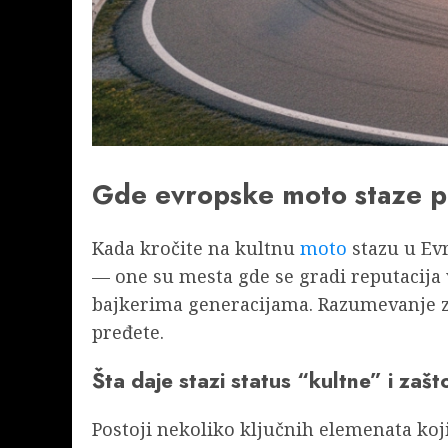
Gde evropske moto staze post
Kada kročite na kultnu
moto
stazu u Evr
— one su mesta gde se gradi reputacija 
bajkerima generacijama. Razumevanje za
pređete.
Šta daje stazi status “kultne” i zašt
Postoji nekoliko ključnih elemenata koji