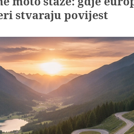
ne moto staze: gdje euro
ri stvaraju povijest