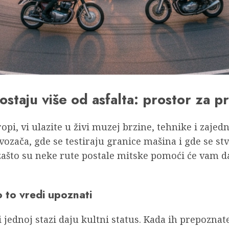
aju više od asfalta: prostor za pri
opi, vi ulazite u živi muzej brzine, tehnike i zajedn
vozača, gde se testiraju granice mašina i gde se s
što su neke rute postale mitske pomoći će vam da 
o to vredi upoznati
 jednoj stazi daju kultni status. Kada ih prepoznat