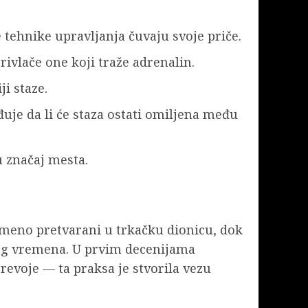
 tehnike upravljanja čuvaju svoje priče.
ivlače one koji traže adrenalin.
i staze.
uje da li će staza ostati omiljena među
u značaj mesta.
remeno pretvarani u trkačku dionicu, dok
svog vremena. U prvim decenijama
revoje — ta praksa je stvorila vezu