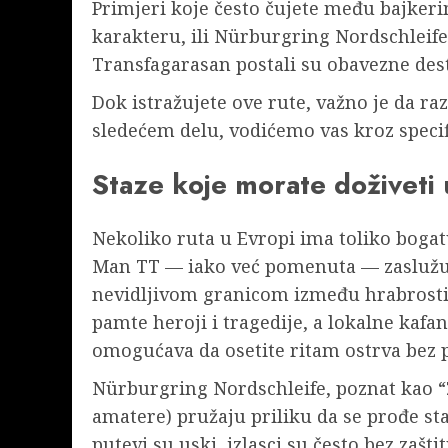
Primjeri koje često čujete među bajker
karakteru, ili Nürburgring Nordschleife —
Transfagarasan postali su obavezne dest
Dok istražujete ove rute, važno je da ra
sledećem delu, vodićemo vas kroz specifič
Staze koje morate doživeti u
Nekoliko ruta u Evropi ima toliko bogat
Man TT — iako već pomenuta — zaslužuje
nevidljivom granicom između hrabrosti 
pamte heroji i tragedije, a lokalne kafa
omogućava da osetite ritam ostrva bez p
Nürburgring Nordschleife, poznat kao “Ze
amatere) pružaju priliku da se prođe st
putevi su uski, izlasci su često bez zaš