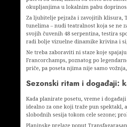
okupljanjima u lokalnim pabu doprinos
Za ljubitelje pejzaža i zavojitih klisur
tunelima – nudi teatralnost koja se ne z
svojih čuvenih 48 serpentina, testira sp
radi bolje vizuelne dinamike krivina i si
Ne treba zaboraviti ni staze koje spajaj
Francorchamps, poznatog po legendarn
priče, pa poseta njima nije samo vožnja,
Sezonski ritam i događaji: 
Kada planirate posetu, vreme i događaji 
idealno za one koji traže pun spektakl, 
slobodnih sesija tokom cele sezone; prol
Planinske prelaze poput Transfagarasan-