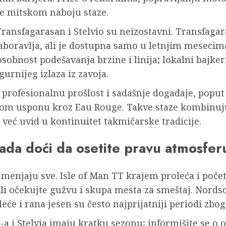
e mitskom naboju staze.
a, Transfagarasan i Stelvio su neizostavni. Transfag
aboravlja, ali je dostupna samo u letnjim mesecima
osobnost podešavanja brzine i linija; lokalni bajke
gurnijeg izlaza iz zavoja.
u profesionalnu prošlost i sadašnje događaje, popu
om usponu kroz Eau Rouge. Takve staze kombinuju
 već uvid u kontinuitet takmičarske tradicije.
kada doći da osetite pravu atmosfer
menjaju sve. Isle of Man TT krajem proleća i počet
ali očekujte gužvu i skupa mesta za smeštaj. Nordsc
eće i rana jesen su često najprijatniji periodi zbo
a i Stelvia imaju kratku sezonu; informišite se o