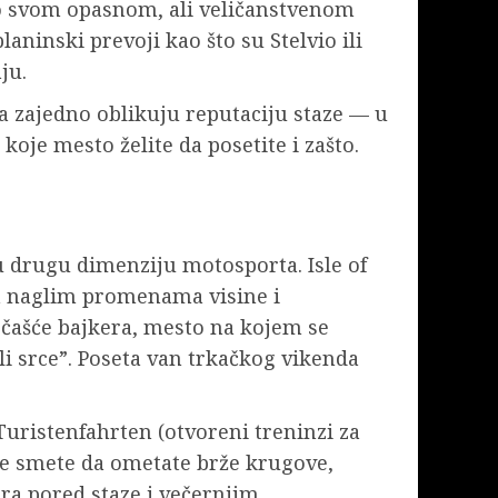
po svom opasnom, ali veličanstvenom
laninski prevoji kao što su Stelvio ili
ju.
ca zajedno oblikuju reputaciju staze — u
koje mesto želite da posetite i zašto.
u drugu dimenziju motosporta. Isle of
sa naglim promenama visine i
dočašće bajkera, mesto na kojem se
li srce”. Poseta van trkačkog vikenda
Turistenfahrten (otvoreni treninzi za
ne smete da ometate brže krugove,
ora pored staze i večernjim