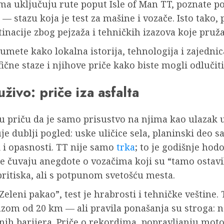
ima uključuju rute poput Isle of Man TT, poznate 
 stazu koja je test za mašine i vozače. Isto tako, p
inacije zbog pejzaža i tehničkih izazova koje pruža
zumete kako lokalna istorija, tehnologija i zajedni
ne staze i njihove priče kako biste mogli odlučiti 
živo: priče iza asfalta
u priču da je samo prisustvo na njima kao ulazak 
 dublji pogled: uske uličice sela, planinski deo 
i opasnosti. TT nije samo
trka
; to je godišnje ho
ne čuvaju anegdote o vozačima koji su “tamo ostavi
ritiska, ali s potpunom svetošću mesta.
leni pakao”, test je hrabrosti i tehničke veštine. 
azom od 20 km — ali pravila ponašanja su stroga: 
titnih barijera. Priče o rekordima, popravljanju mot