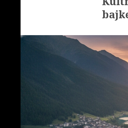
Kult
bajke