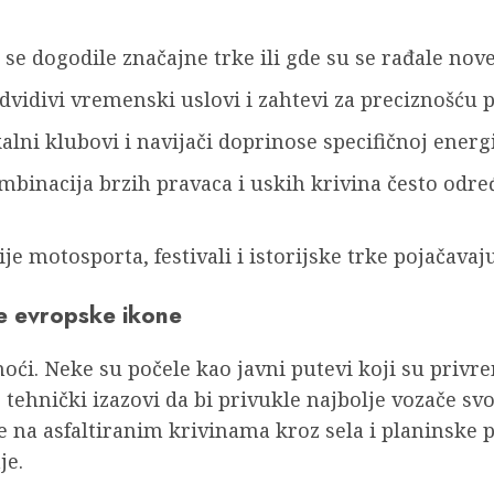
se dogodile značajne trke ili gde su se rađale nove
vidivi vremenski uslovi i zahtevi za preciznošću pr
lni klubovi i navijači doprinose specifičnoj energij
binacija brzih pravaca i uskih krivina često određ
je motosporta, festivali i istorijske trke pojačavaj
le evropske ikone
noći. Neke su počele kao javni putevi koji su priv
 tehnički izazovi da bi privukle najbolje vozače 
 na asfaltiranim krivinama kroz sela i planinske p
je.