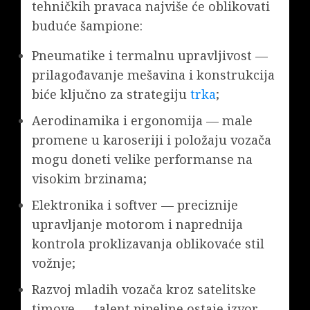
tehničkih pravaca najviše će oblikovati
buduće šampione:
Pneumatike i termalnu upravljivost —
prilagođavanje mešavina i konstrukcija
biće ključno za strategiju
trka
;
Aerodinamika i ergonomija — male
promene u karoseriji i položaju vozača
mogu doneti velike performanse na
visokim brzinama;
Elektronika i softver — preciznije
upravljanje motorom i naprednija
kontrola proklizavanja oblikovaće stil
vožnje;
Razvoj mladih vozača kroz satelitske
timove — talent pipeline ostaje izvor