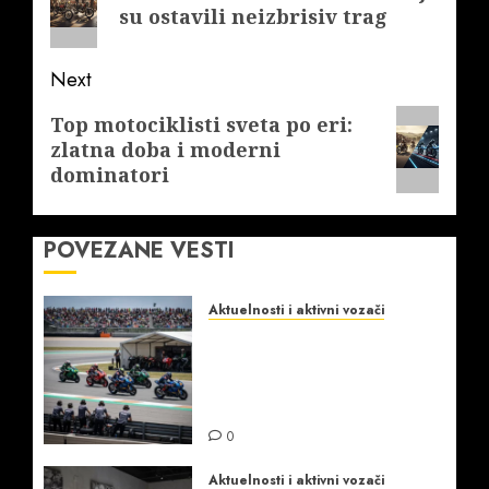
post:
su ostavili neizbrisiv trag
Next
Next
Top motociklisti sveta po eri:
zlatna doba i moderni
post:
dominatori
POVEZANE VESTI
Aktuelnosti i aktivni vozači
Superbike trke i MotoGP
šampioni: susreti stilova,
taktika i pobedničkih
timova
0
Aktuelnosti i aktivni vozači