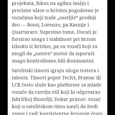
projekata, fokus na agilnu šasiju i
precizne ulaze u krivinu pogodovao je
vozačima koji traže „osetljiv“ prednji
deo — Rossi, Lorenzo, pa Kasnije i
Quartararo. Suprotno tome, Ducati je
forsirao snagu i stabilnost pri brzom
izlasku iz krivine, pa su vozači koji su
mogli da „natera“ motor da isporuči
snagu kontrolisano bili dominantni.
Satelitski timovi igraju ulogu testera i
talenta. Timovi poput Tech3, Pramac ili
LCR često služe kao platforme za mlade
vozače da razviju stil koji bi odgovarao
fabričkoj filozofiji. Dobar primer: vozač
koji u satelitskom timu nauči da štedi
gume i radi konzistentne krugove često