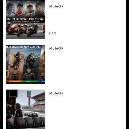
MotoGP
Analiza prepoznatljivih
stilova MotoGP legendi i uticaj
na današnje trke
0
MotoGP
Komparativni pregled
karijera poznatih
motociklista koji su nastupali
u MotoGP-u i drugim
motosport disciplinama
0
MotoGP
Detaljna analiza
najpopularnije moto trke:
kako karakteristike staza
utiču na izbor guma,
podešavanje i strategiju