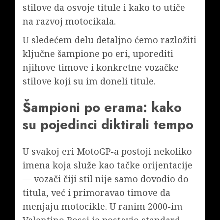
stilove da osvoje titule i kako to utiče
na razvoj motocikala.
U sledećem delu detaljno ćemo razložiti
ključne šampione po eri, uporediti
njihove timove i konkretne vozačke
stilove koji su im doneli titule.
Šampioni po erama: kako
su pojedinci diktirali tempo
U svakoj eri MotoGP-a postoji nekoliko
imena koja služe kao tačke orijentacije
— vozači čiji stil nije samo dovodio do
titula, već i primoravao timove da
menjaju motocikle. U ranim 2000-im
Valentino Rossi je postavio standard