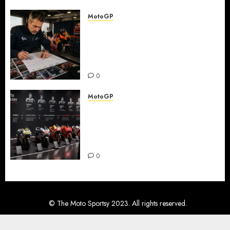
0
MotoGP
Detaljna analiza karijernih
puteva MotoGP šampiona —
od nižih klasa do ključnih
transfera
0
MotoGP
Detaljna analiza karijernih
puteva MotoGP šampiona:
razvoj kroz juniorske
kategorije
0