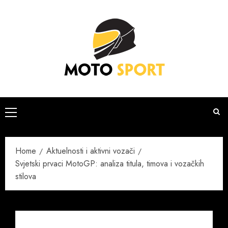
Skip
to
content
Primary
Menu
Home
Aktuelnosti i aktivni vozači
Svjetski prvaci MotoGP: analiza titula, timova i vozačkih
stilova