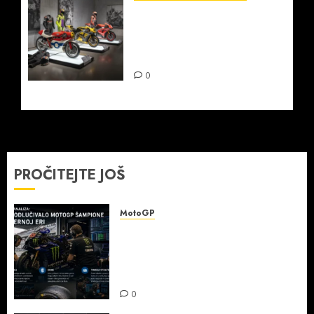
Šampioni motociklizma i
njihova nasleđa: kako su
promenili sport za sva
vremena
0
PROČITEJTE JOŠ
MotoGP
Detaljna analiza: šta je
odlučivalo MotoGP šampione u
modernoj eri — elektronika,
gume i timska strategija
0